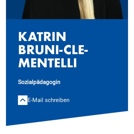
KAT­RIN
BRUNI-CLE­
MEN­TEL­LI
Sozialpädagogin
E-Mail schreiben