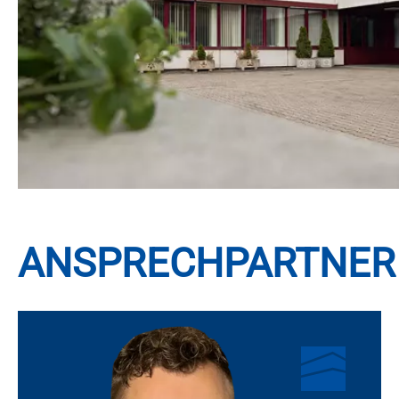
AN­SPRECH­PART­NER