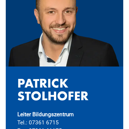
PA­TRICK
STOL­HO­FER
Leiter Bildungszentrum
Tel.: 07361 6715