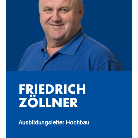
FRIED­RICH
ZÖLL­NER
Ausbildungsleiter Hochbau