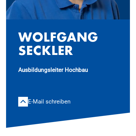
WOLF­GANG
SE­CK­LER
Ausbildungsleiter Hochbau
E-Mail schreiben