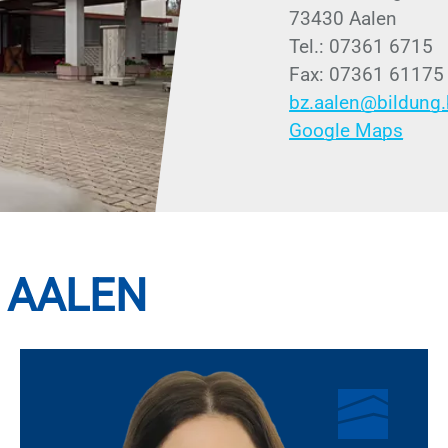
73430 Aa­len
Tel.: 07361 6715
Fax: 07361 61175
bz.aalen@bildung.
Google Maps
 AA­LEN