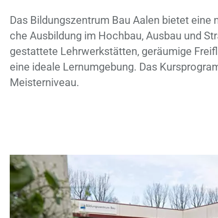
Das Bil­dungs­zen­trum Bau Aa­len bie­tet eine nac
che Aus­bil­dung im Hoch­bau, Aus­bau und Str
ge­stat­te­te Lehr­werk­stät­ten, ge­räu­mi­ge Frei­
eine idea­le Lern­um­ge­bung. Das Kurs­pro­gr
Meis­ter­ni­veau.