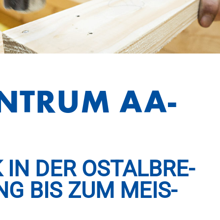
EN­TRUM AA­
 IN DER OSTALB­RE­
NG BIS ZUM MEIS­