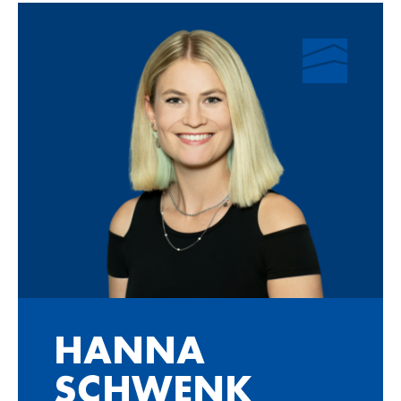
HAN­NA
SCHWENK