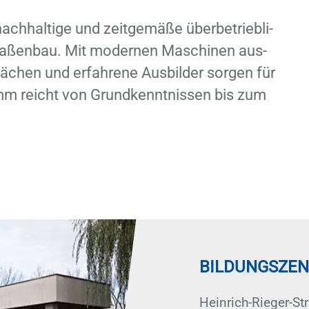
h­hal­ti­ge und zeit­ge­mä­ße über­be­trieb­li­
a­ßen­bau. Mit mo­der­nen Ma­schi­nen aus­
flä­chen und er­fah­re­ne Aus­bil­der sor­gen für
amm reicht von Grund­kennt­nis­sen bis zum
BILDUNGSZEN
Hein­rich-Rie­ger-St