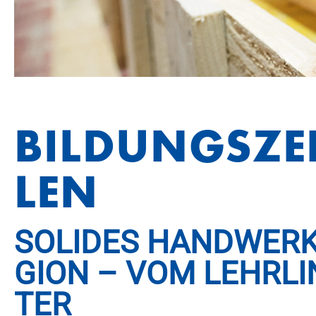
Youtube
Anbieter:
Google LLC
BIL­DUNGS­Z
LEN
SO­LI­DES HAND­WERK
GI­ON – VOM LEHR­LI
TER