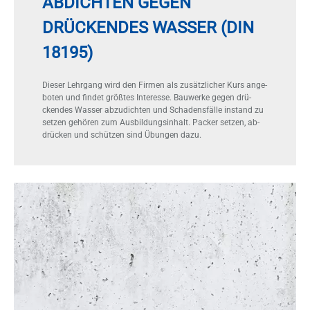
ABDICHTEN GEGEN
DRÜCKENDES WASSER (DIN
18195)
Die­ser Lehr­gang wird den Fir­men als zu­sätz­li­cher Kurs an­ge­
bo­ten und fin­det größ­tes In­ter­es­se. Bau­wer­ke ge­gen drü­
cken­des Was­ser ab­zu­dich­ten und Scha­dens­fäl­le in­stand zu
set­zen ge­hö­ren zum Aus­bil­dungs­in­halt. Pa­cker set­zen, ab­
drü­cken und schüt­zen sind Übun­gen dazu.