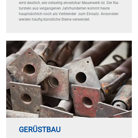
wird deut­lich, wie viel­sei­tig ein­setz­bar Mau­er­werk ist. Der Na­
tur­stein aus ver­gan­ge­nen Jahr­hun­der­ten kommt heu­te
haupt­säch­lich noch als Ver­blen­der zum Ein­satz. An­sons­ten
wer­den häu­fig künst­li­che Stei­ne ver­wen­det.
GERÜSTBAU