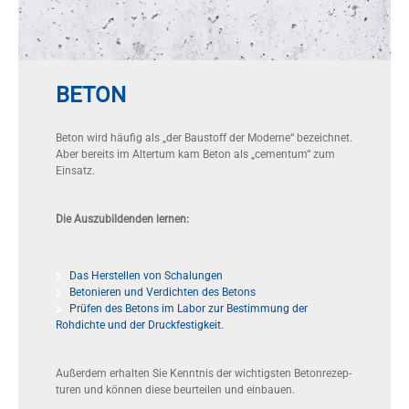
BETON
Be­ton wird häu­fig als „der Bau­stoff der Mo­der­ne“ be­zeich­net.
Aber be­reits im Al­ter­tum kam Be­ton als „ce­men­tum“ zum
Ein­satz.
Die Auszubildenden lernen:
Das Herstellen von Schalungen
Betonieren und Verdichten des Betons
Prüfen des Betons im Labor zur Bestimmung der
Rohdichte und der Druckfestigkeit.
Au­ßer­dem er­hal­ten Sie Kennt­nis der wich­tigs­ten Be­ton­re­zep­
tu­ren und kön­nen die­se be­ur­tei­len und ein­bau­en.