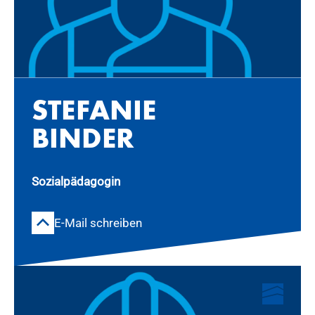
STE­FA­NIE
BIN­DER
Sozialpädagogin
E-Mail schreiben