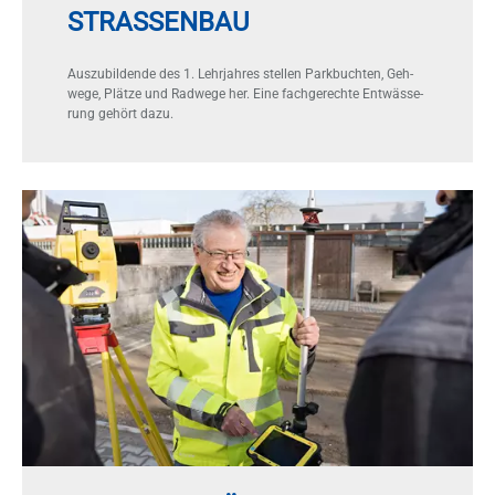
STRASSENBAU
Aus­zu­bil­den­de des 1. Lehr­jah­res stel­len Park­buch­ten, Geh­
we­ge, Plät­ze und Rad­we­ge her. Eine fach­ge­rech­te Ent­wäs­se­
rung ge­hört dazu.