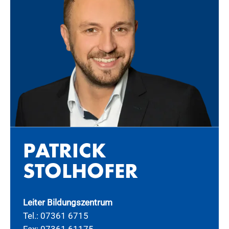
PA­TRICK
STOL­HO­FER
Leiter Bildungszentrum
Tel.: 07361 6715