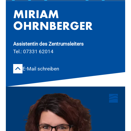
MI­RI­AM
OHRN­BER­GER
Assistentin des Zentrumsleiters
Tel.: 07331 62014
E-Mail schreiben