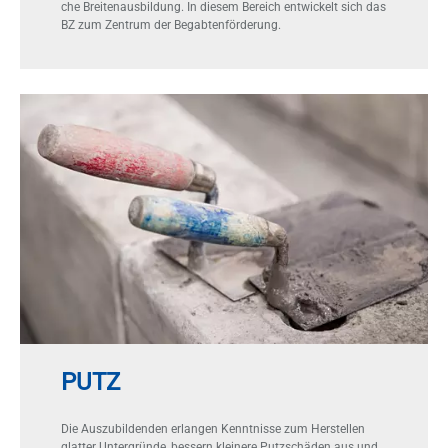
che Brei­ten­aus­bil­dung. In die­sem Be­reich ent­wi­ckelt sich das
BZ zum Zen­trum der Be­gab­ten­för­de­rung.
PUTZ
Die Aus­zu­bil­den­den er­lan­gen Kennt­nis­se zum Her­stel­len
glat­ter Un­ter­grün­de, bes­sern klei­ne­re Putz­schä­den aus und