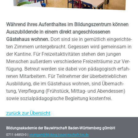
Während ihres Aufenthaltes im Bildungszentrum können
Auszubildende in einem direkt angeschlossenen
Gästehaus wohnen.
Dort sind sie in ge­müt­lich ein­ge­rich­te­
ten Zim­mern un­ter­ge­bracht. Ge­ges­sen wird ge­mein­sam in
der Kan­ti­ne. Für Frei­zeit­ak­ti­vi­tä­ten ste­hen den jun­gen
Men­schen au­ßer­dem ver­schie­de­ne Frei­zeit­räu­me zur Ver­
fü­gung. Be­treut wer­den sie da­bei von päd­ago­gisch er­fah­
re­nen Mit­ar­bei­tern. Für Teil­neh­mer der über­be­trieb­li­chen
Aus­bil­dung, die im Gäs­te­haus woh­nen, sind Über­nach­
tung, Ver­pfle­gung (Früh­stück, Mit­tag- und Abend­es­sen)
so­wie so­zi­al­päd­ago­gi­sche Be­glei­tung kos­ten­frei.
zurück zur Übersicht
Bildungsakademie der Bauwirtschaft Baden-Württemberg gGmbH
0711 64853-0 |
stuttgart@bildung.bauwirtschaft-bw.de