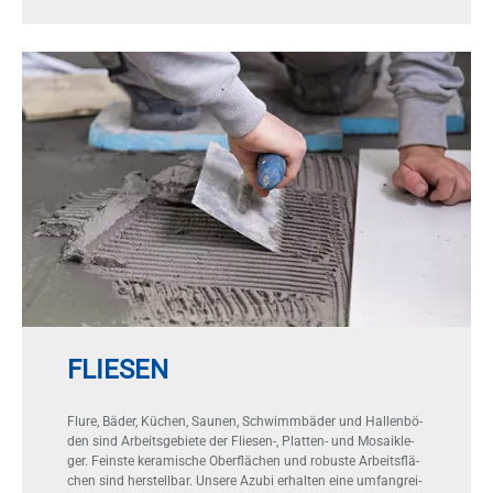
FLIESEN
Flu­re, Bä­der, Kü­chen, Sau­nen, Schwimm­bä­der und Hal­len­bö­
den sind Ar­beits­ge­bie­te der Flie­sen-, Plat­ten- und Mo­sa­ik­le­
ger. Feins­te ke­ra­mi­sche Ober­flä­chen und ro­bus­te Ar­beits­flä­
chen sind her­stell­bar. Un­se­re Azu­bi er­hal­ten eine um­fang­rei­