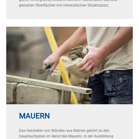
ge­stal­ten Ober­flä­chen mit mi­ne­ra­li­schen Struk­tur­putz.
MAUERN
Das Her­stel­len von Wän­den aus Stei­nen ge­hört zu den
Haupt­auf­ga­ben im Be­ruf des Mau­rers. In der Aus­bil­dung