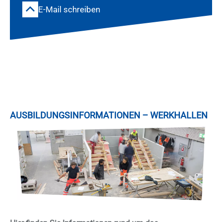
E-Mail schreiben
AUS­BIL­DUNGS­IN­FOR­MA­TIO­NEN – WERK­HAL­LEN