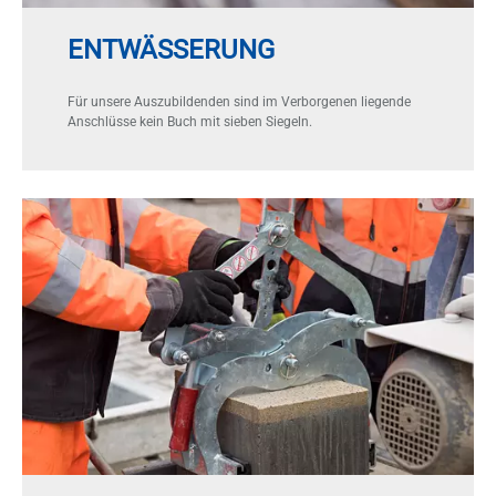
ENTWÄSSERUNG
Für un­se­re Aus­zu­bil­den­den sind im Ver­bor­ge­nen lie­gen­de
An­schlüs­se kein Buch mit sie­ben Sie­geln.