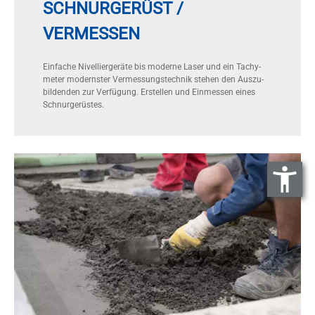
SCHNURGERÜST /
VERMESSEN
Ein­fa­che Ni­vel­lier­ge­rä­te bis mo­der­ne La­ser und ein Ta­chy­
me­ter mo­derns­ter Ver­mes­sungs­tech­nik ste­hen den Aus­zu­
bil­den­den zur Ver­fü­gung. Er­stel­len und Ein­mes­sen ei­nes
Schnur­ge­rüs­tes.