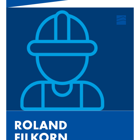
RO­LAND
FIL­KORN