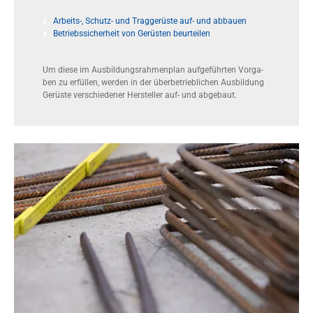
Arbeits-, Schutz- und Traggerüste auf- und abbauen
Betriebssicherheit von Gerüsten beurteilen
Um die­se im Aus­bil­dungs­rah­men­plan auf­ge­führ­ten Vor­ga­
ben zu er­fül­len, wer­den in der über­be­trieb­li­chen Aus­bil­dung
Ge­rüs­te ver­schie­de­ner Her­stel­ler auf- und ab­ge­baut.