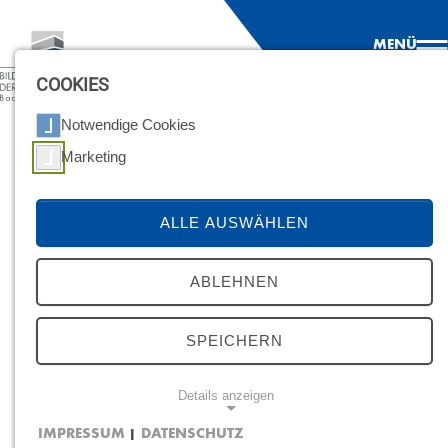
MENÜ
COOKIES
Notwendige Cookies
Marketing
ALLE AUSWÄHLEN
ABLEHNEN
SPEICHERN
Details anzeigen
BIL­DUNGS­ZEN­
IMPRESSUM
DATENSCHUTZ
|