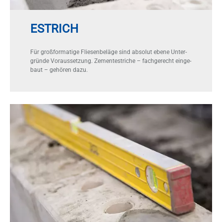
ESTRICH
Für groß­for­ma­ti­ge Flie­sen­be­lä­ge sind ab­so­lut ebe­ne Un­ter­
grün­de Vor­aus­set­zung. Ze­men­te­stri­che – fach­ge­recht ein­ge­
baut – ge­hö­ren dazu.