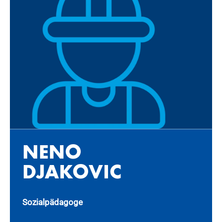
NENO
DJA­KO­VIC
Sozialpädagoge