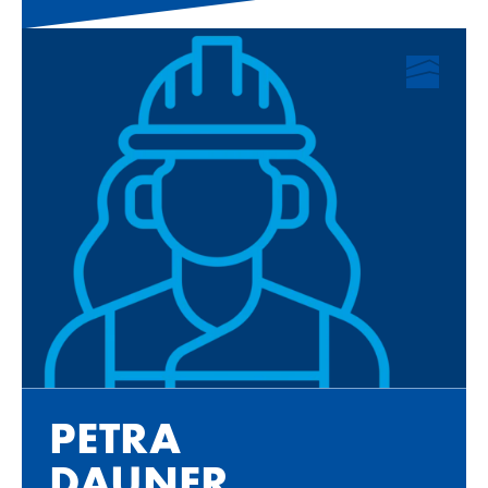
PE­TRA
DAU­NER