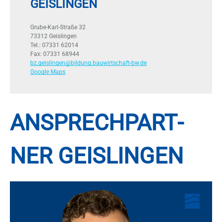
GEISLINGEN
Gru­be-Karl-Stra­ße 32
73312 Geis­lin­gen
Tel.: 07331 62014
Fax: 07331 68944
bz.geislingen@bildung.bauwirtschaft-bw.de
Google Maps
AN­SPRECH­PART­
NER GEIS­LIN­GEN