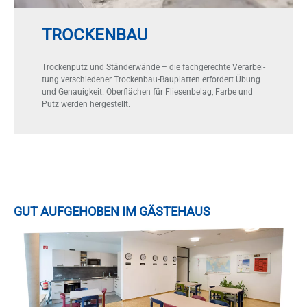
TROCKENBAU
Tro­cken­putz und Stän­der­wän­de – die fach­ge­rech­te Ver­ar­bei­
tung ver­schie­de­ner Tro­cken­bau-Bau­plat­ten er­for­dert Übung
und Ge­nau­ig­keit. Ober­flä­chen für Flie­sen­be­lag, Far­be und
Putz wer­den her­ge­stellt.
GUT AUF­GE­HO­BEN IM GÄS­TE­HAUS